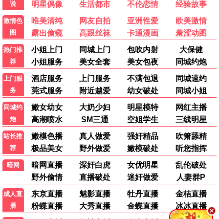
🎤 热播综艺
更多 →
更新至20260625
更新至20260624
更新至20260624
百家讲坛
全民星攻略
WTO姐妹会
先导片
下饭纯享
第3期中
快乐老家
食神·百厨大战
天才厨人
第5期
萌娃当家
喜欢你我也是 第六季
爸爸当家 第五季
半熟恋人 第五季
开始推理吧 第四季
热播
热播
●
●
五十公里桃花坞6
超燃青春的合唱
热播
热播
●
●
毛雪汪
黄金渔场
热播
热播
●
●
北京卫视养生堂
金牌调解
热播
热播
●
●
刘在街头第四季
爱情保卫战
热播
热播
●
●