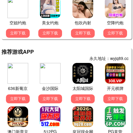
盘龙
Re：从零开始 第四季
热播
热播
●
●
武神主宰
云深不知梦
热播
热播
●
●
📱 热播短剧
更多 →
完结
完结
完结
重生之假千金是真团宠
余生不负晚晴天
心愿系统，融化冰山家族
完结
完结
完结
她归来，鳞光暗涌
穿书八零，带着媳妇走向人生巅峰
理智点！嫁给我
完结
完结
玉佩觉醒，离婚开启新人生
娘娘开门，我来请安
一元秒杀福袋
嫁给盛先生
热播
热播
●
●
被她害死的摄政王也重生了
闺蜜穿成婆媳
热播
热播
●
●