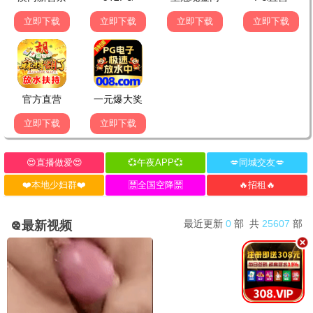
诱引刺情
未见却钟情
热播
热播
●
●
重生八零，肥妻要翻身
闪婚夫人又飒又美
热播
热播
●
●
宁渊曜
巾帼丈夫
热播
热播
●
●
🎨 热波动画片
更多 →
HD
HD
HD
玩具总动员2
玩具总动员3
玩具总动员
HD
HD
HD
ChaO，我代表人类跟人鱼结婚了
龙之心：灵界探访记
奥利维亚与无声震波
HD
HD
K-POP：猎魔女团
撅嘴鱼的旅程
传奇小队
银河特急 剧场加长版
热播
热播
●
●