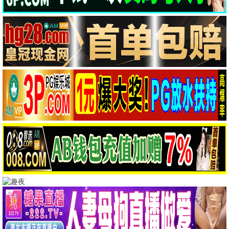
南部档案
推荐
莫离
推荐
爱情有烟火
推荐
张新成 丁禹兮 姜珮瑶
白鹿 丞磊 蔡正杰
檀健次 王楚然 李乃文
更新至第14集
更新至第24集
更新至第19集
云秀行
推荐
翘楚
推荐
炽夏
推荐
李一桐 曾舜晞 邓为
陈都灵 周翊然 唐晓天
包上恩 周柯宇 赵英博
更新至第24集
已完结
灵魂摆渡·十年
推荐
孝道迷途
推荐
于毅 刘智扬 肖茵
🎬 热播电影
更多 →
更新至20260625
更新至第3集
更新至HD
跟着书本去旅行
一招一食
爱是怪物
更新至HD
更新至第06集
更新至HD
此忆铭心
“皮行者牧场”的秘密 第七季
米尔克
完结
更新至HD