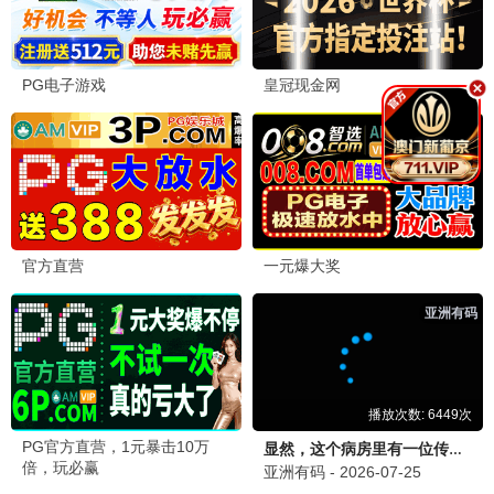
🎬 追剧达人
LV5
10分钟前
《南部档案》张新成演技在线，剧情紧凑，推荐！
👤 小编回复：感谢推荐，已加入追剧清单。
🍿 电影爱好者
LV3
25分钟前
《爱是怪物》这个译名很有意思，期待资源上线。
📺 综艺咖
LV7
1小时前
《歌手2026》这期太精彩了，每位歌手都超稳！
👤 小编回复：是的，我们也循环了好几遍！
🧸 动漫迷
LV4
2小时前
《斩神之凡尘神域Ⅱ》特效炸裂，国漫之光！