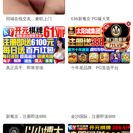
🎬 追剧达人
LV5
10分钟前
《南部档案》张新成演技在线，剧情紧凑，推荐！
👤 小编回复：感谢推荐，已加入追剧清单。
🍿 电影爱好者
LV3
25分钟前
《爱是怪物》这个译名很有意思，期待资源上线。
📺 综艺咖
LV7
1小时前
《歌手2026》这期太精彩了，每位歌手都超稳！
👤 小编回复：是的，我们也循环了好几遍！
🧸 动漫迷
LV4
2小时前
《斩神之凡尘神域Ⅱ》特效炸裂，国漫之光！