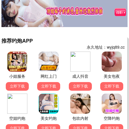
盘龙
Re：从零开始 第四季
热播
热播
●
●
武神主宰
云深不知梦
热播
热播
●
●
📱 热播短剧
更多 →
完结
完结
完结
重生之假千金是真团宠
余生不负晚晴天
心愿系统，融化冰山家族
完结
完结
完结
她归来，鳞光暗涌
穿书八零，带着媳妇走向人生巅峰
理智点！嫁给我
完结
完结
玉佩觉醒，离婚开启新人生
娘娘开门，我来请安
一元秒杀福袋
嫁给盛先生
热播
热播
●
●
被她害死的摄政王也重生了
闺蜜穿成婆媳
热播
热播
●
●