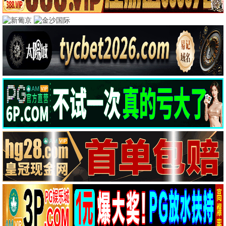
南部档案
推荐
莫离
推荐
爱情有烟火
推荐
张新成 丁禹兮 姜珮瑶
白鹿 丞磊 蔡正杰
檀健次 王楚然 李乃文
更新至第14集
更新至第24集
更新至第19集
云秀行
推荐
翘楚
推荐
炽夏
推荐
李一桐 曾舜晞 邓为
陈都灵 周翊然 唐晓天
包上恩 周柯宇 赵英博
更新至第24集
已完结
灵魂摆渡·十年
推荐
孝道迷途
推荐
于毅 刘智扬 肖茵
🎬 热播电影
更多 →
更新至20260625
更新至第3集
更新至HD
跟着书本去旅行
一招一食
爱是怪物
更新至HD
更新至第06集
更新至HD
此忆铭心
“皮行者牧场”的秘密 第七季
米尔克
完结
更新至HD