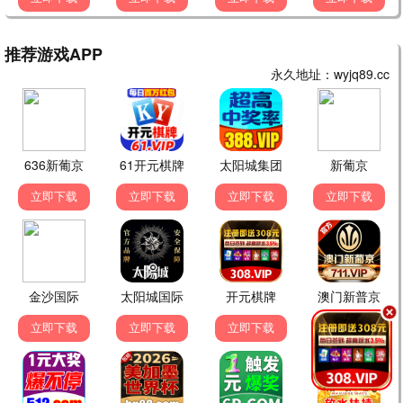
诱引刺情
未见却钟情
热播
热播
●
●
重生八零，肥妻要翻身
闪婚夫人又飒又美
热播
热播
●
●
宁渊曜
巾帼丈夫
热播
热播
●
●
🎨 热波动画片
更多 →
HD
HD
HD
玩具总动员2
玩具总动员3
玩具总动员
HD
HD
HD
ChaO，我代表人类跟人鱼结婚了
龙之心：灵界探访记
奥利维亚与无声震波
HD
HD
K-POP：猎魔女团
撅嘴鱼的旅程
传奇小队
银河特急 剧场加长版
热播
热播
●
●